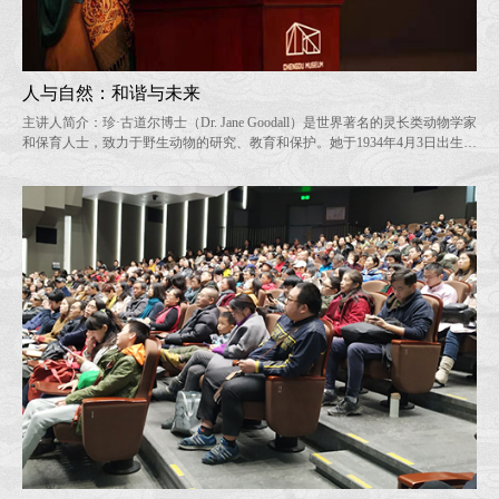
人与自然：和谐与未来
主讲人简介：珍·古道尔博士（Dr. Jane Goodall）是世界著名的灵长类动物学家
和保育人士，致力于野生动物的研究、教育和保护。她于1934年4月3日出生于
英国伦敦，26岁时前往非洲的原始森林里研究黑猩猩；20世纪60年代，她通过
对黑猩猩的密切观察，发现野外黑猩猩能制作并使用工具，这一发现重新定义
了人与动物之间的关系。她被授予联合国和平大使、大英帝国高级女爵士等称
号，是珍·古道尔研究会的创...