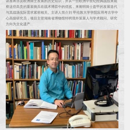
讲座将涉及欧洲骑士发展的历史知识，并从一些欧洲中世纪经典战役来观
察这些高贵的重装骑兵在战术博弈中的优劣，来阐明骑士盔甲的发展迭代
与其战场实际需求紧密相关。主讲人简介刘 甲伦敦大学学院应用考古学中
心高级研究员，项目主管湖南省博物馆特聘境外策展人与学术顾问。研究
方向为文化遗产...