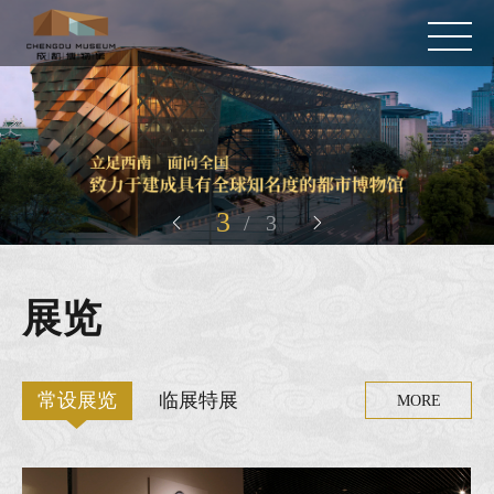
3
/
3


展览
常设展览
临展特展
MORE