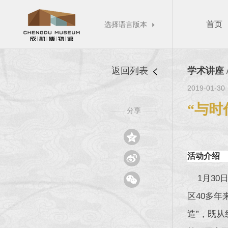
首页
选择语言版本

返回列表
学术讲座 
2019-01-30
“与时
分享
——
——

活动介绍


1月30日
区40多
造”，既