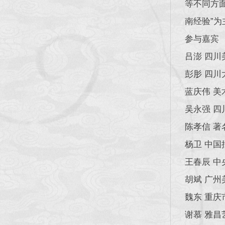
等不同方
南经验”
参与嘉宾
吕澎 四
彭肜 四
蓝庆伟 
吴永强 
陈孝信 著
杨卫 中
王春辰 
胡斌 广州
魏东 重庆
谢慕 雅昌