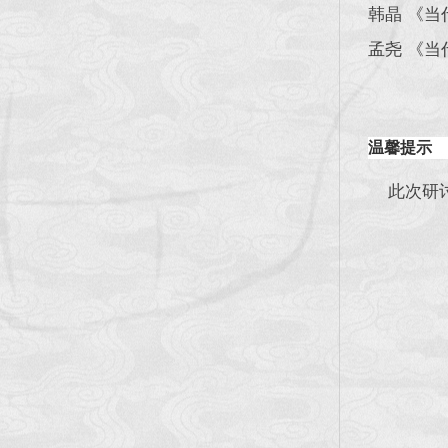
韩晶 《
孟尧 《
温馨提示
此次研讨