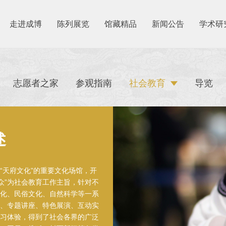
走进成博
陈列展览
馆藏精品
新闻公告
学术研
志愿者之家
参观指南
社会教育
导览
述
“天府文化”的重要文化场馆，开
众”为社会教育工作主旨，针对不
化、民俗文化、自然科学等一系
、专题讲座、特色展演、互动实
习体验，得到了社会各界的广泛