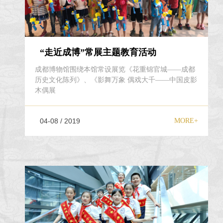
“走近成博”常展主题教育活动
成都博物馆围绕本馆常设展览《花重锦官城——成都
历史文化陈列》、《影舞万象 偶戏大千——中国皮影
木偶展
04-08 / 2019
MORE+