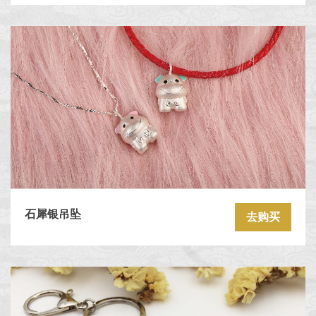
石犀银吊坠
去购买