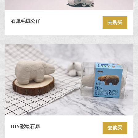
石犀毛绒公仔
去购买
DIY彩绘石犀
去购买