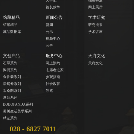
大事记
临展特展
馆长致辞
网上展厅
馆藏精品
新闻公告
学术研究
馆藏精品
新闻
研究成果
藏品数据库
公示
学术讲座
视频中心
公告
文创产品
服务中心
天府文化
石犀系列
网上预约
天府文化
陶俑系列
志愿者之家
金香囊系列
参观指南
唐鸳鸯系列
社会教育
采桑图系列
导览
皮影系列
BOBOPANDA系列
蜀川生活美学系列
精选系列
028 - 6827 7011