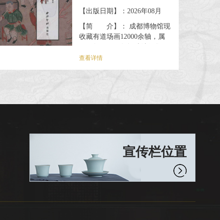
【出版日期】：2026年08月
【简 介】： 成都博物馆现
收藏有道场画12000余轴，属
2005年至2016年间陆续征集而
成。道场画是一种在中国传统
查看详情
丧祭仪式上使用的神祇人物
画，以神祇人物为内容，为超
度亡灵而使用。它兴起于唐
代，发展于宋代，明清时期广
为盛行，影响远至韩国，越
南、日本等邻邦。道场画现虽
早已远离人们的日常生活，绝
大都分已成文物，但在美术
宣传栏位置
史、民俗史、思想史等领域仍
具有多方面的学术价值。 本书
是成都博物馆整理和研究...