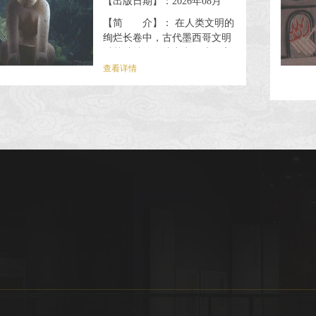
【出版日期】：2026年08月
【简 介】： 在人类文明的
绚烂长卷中，古代墨西哥文明
以其独特的创造力和深邃的宇
宙理解古据了特殊位置。早在
查看详情
3200年前，古代墨西哥就已孕
育出高度发达的农业文明。从
奥尔梅克到特奥蒂瓦坎，从玛
雅到阿兹特克，这些文明多样
而丰富，塑造了独特、灿烂的
中美州古代历史与文明。而美
洲豹信仰，作为贯穿文明发展
始终的文化线索，留下的，不
仅是对大自然的精细观察和超
凡脱俗美的追求，还有一系列
令人叹为观止的文化珍品，引
导我们探...