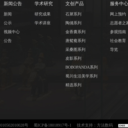
新闻公告
学术研究
文创产品
服务中
新闻
研究成果
石犀系列
网上预约
公示
学术讲座
陶俑系列
志愿者之
视频中心
金香囊系列
参观指南
公告
唐鸳鸯系列
社会教育
采桑图系列
导览
皮影系列
BOBOPANDA系列
蜀川生活美学系列
精选系列
10502010028号
蜀ICP备18018917号-1
技术支持：方法数码