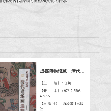
们探秘古代信仰的奥秘和文化的传承。
成都博物馆藏：清代道场画选粹
【主 编】：任舸
【开 本】：978-7-5508-
4697-5
【出 版 社】：西泠印社出版
社