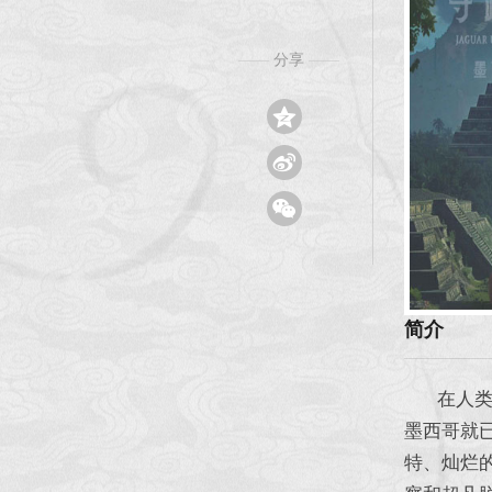
分享
——
——



简介
在人类文
墨西哥就
特、灿烂