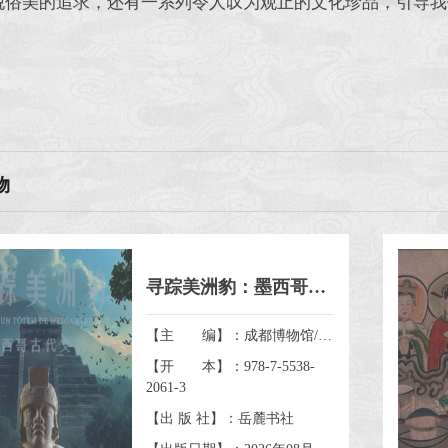
脱俗美的追求，还有一系列令人叹为观止的文化珍品，引导我
物
寻踪美洲豹：墨西哥古代文明
【主 编】：成都博物馆/墨西哥国家人类学与历史研究所/北京坤远文博展览有限公司
【开 本】：978-7-5538-
2061-3
【出 版 社】：岳麓书社