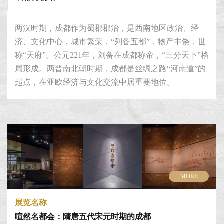
两汉时期，成都作为蜀郡郡治，是西南地区政治、经
济、文化中心，城市繁荣，“列备五都”，物产丰饶，世
称“天府”。公元221年，刘备在成都称帝，“三分天下”格
局形成。两晋南北朝时期，成都是丝绸之路“河南道”的
起点，在亚欧经济与文化交流中居重要地位。
MORE
展览名称
喧然名都会：隋唐五代宋元时期的成都