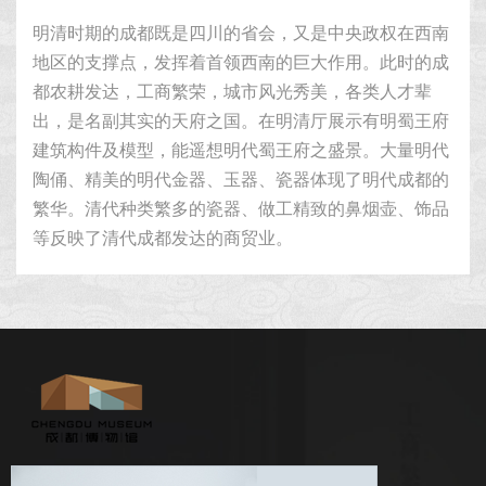
明清时期的成都既是四川的省会，又是中央政权在西南
地区的支撑点，发挥着首领西南的巨大作用。此时的成
都农耕发达，工商繁荣，城市风光秀美，各类人才辈
出，是名副其实的天府之国。在明清厅展示有明蜀王府
建筑构件及模型，能遥想明代蜀王府之盛景。大量明代
陶俑、精美的明代金器、玉器、瓷器体现了明代成都的
繁华。清代种类繁多的瓷器、做工精致的鼻烟壶、饰品
等反映了清代成都发达的商贸业。