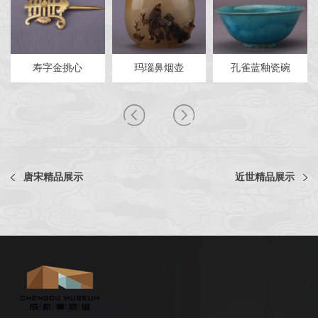
寿字金挑心
玛瑙鼻烟壶
孔雀蓝釉瓷碗
唐宋精品展示
近世精品展示