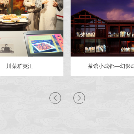
川菜群英汇
茶馆小成都—幻影