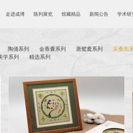
走进成博
陈列展览
馆藏精品
新闻公告
学术研
陶俑系列
金香囊系列
唐鸳鸯系列
采桑图
美学系列
精选系列