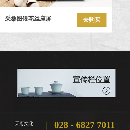
采桑图银花丝座屏
去购买
宣传栏位置
028 - 6827 7011
心
天府文化