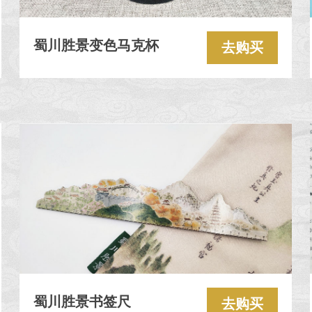
蜀川胜景变色马克杯
去购买
蜀川胜景书签尺
去购买