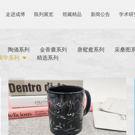
走进成博
陈列展览
馆藏精品
新闻公告
学术研
陶俑系列
金香囊系列
唐鸳鸯系列
采桑图
美学系列
精选系列