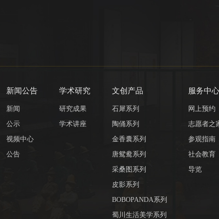
新闻公告
学术研究
文创产品
服务中
新闻
研究成果
石犀系列
网上预约
公示
学术讲座
陶俑系列
志愿者之
视频中心
金香囊系列
参观指南
公告
唐鸳鸯系列
社会教育
采桑图系列
导览
皮影系列
BOBOPANDA系列
蜀川生活美学系列