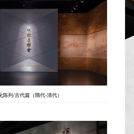
陈列/古代篇（隋代-清代）