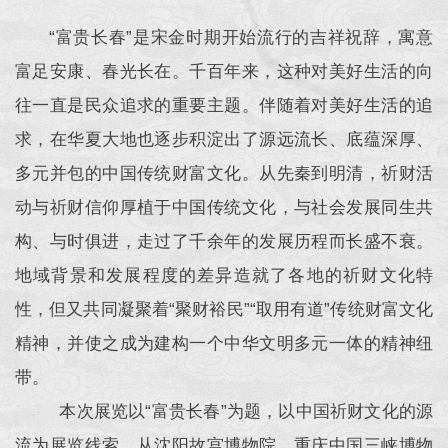
“富贵长春”是宋金时期开始流行的吉祥祝辞，寓意
富足安康、春光长在。千百年来，这种对美好生活的向
往一直是民众追求的重要主题。伴随着对美好生活的追
求，在华夏大地也逐步积淀出了源远流长、底蕴深厚、
多元并包的中国传统财富文化。从先秦到明清，祈财活
动与祈财信仰厚植于中国传统文化，与社会发展同生共
构、与时俱进，走过了千余年的发展历程而长盛不衰。
地域背景和发展程度的差异造就了各地的祈财文化特
性，但又共同凝聚着“聚财裕民”“取用有道”传统财富文化
精神，并使之成为建构一个中华文明多元一体的精神纽
带。
本次展览以“富贵长春”为题，以中国祈财文化的源
流为展览线索，从沈阳故宫博物院、重庆中国三峡博物