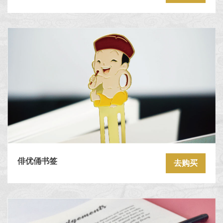
俳优俑书签
去购买