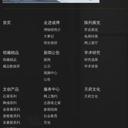
首页
走进成博
陈列展览
博物馆简介
常设展览
大事记
临展特展
馆长致辞
网上展厅
馆藏精品
新闻公告
学术研究
馆藏精品
新闻
研究成果
藏品数据库
公示
学术讲座
视频中心
公告
文创产品
服务中心
天府文化
石犀系列
网上预约
天府文化
陶俑系列
志愿者之家
金香囊系列
参观指南
唐鸳鸯系列
社会教育
采桑图系列
导览