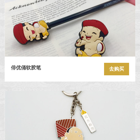
俳优俑软胶笔
去购买