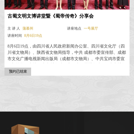
古蜀文明文博讲堂暨《蜀帝传奇》分享会
主 讲 人
蒲慕州
讲座地点
一号展厅
讲座时间
8月6日19点
8月6日19点，由四川省人民政府新闻办公室、四川省文化厅（四
川省文物局）、陕西省文物局指导，中共 成都市委宣传部、成都
市文化广播电视新闻出版局（成都市文物局）、中共宝鸡市委宣
传部等单位支持，成 都博物馆、宝鸡青铜器博物院、汉中市博物
馆等单位主办，扶风县博物馆、岐山县博物馆、岐山县周原博 物
预约已结束
馆等单位共同协办的“秦蜀之路 ...