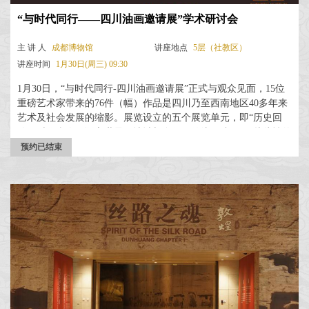
“与时代同行——四川油画邀请展”学术研讨会
主 讲 人
成都博物馆
讲座地点
5层（社教区）
讲座时间
1月30日(周三) 09:30
1月30日，“与时代同行-四川油画邀请展”正式与观众见面，15位
重磅艺术家带来的76件（幅）作品是四川乃至西南地区40多年来
艺术及社会发展的缩影。展览设立的五个展览单元，即“历史回
响、时代肖像、语言世界、地域与身份、传统再造”，既从线性的
史学角度，亦以专业的艺术视角，将当代四川油画代表性艺术家
预约已结束
的作品作...