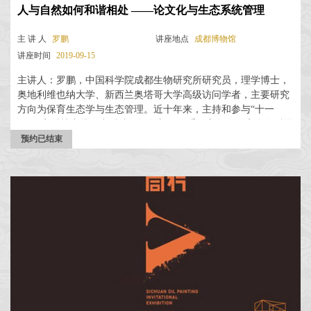
人与自然如何和谐相处 ——论文化与生态系统管理
主 讲 人
罗鹏
讲座地点
成都博物馆
讲座时间
2019-09-15
主讲人：罗鹏，中国科学院成都生物研究所研究员，理学博士，
奥地利维也纳大学、新西兰奥塔哥大学高级访问学者，主要研究
方向为保育生态学与生态管理。近十年来，主持和参与“十一
五”国家科技支撑、中科院知识创新工程重要方向、国家自然科学
基金、中国—欧盟合作等在内的40余项国家、省部委和国际合作
预约已结束
研究项目