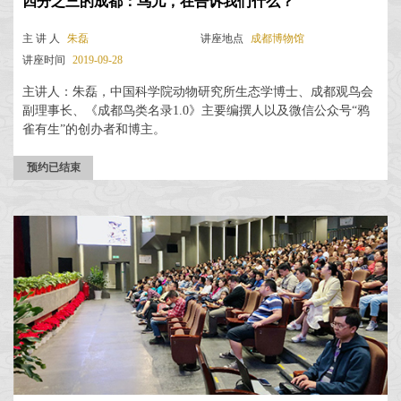
四分之三的成都：鸟儿，在告诉我们什么？
主 讲 人
朱磊
讲座地点
成都博物馆
讲座时间
2019-09-28
主讲人：朱磊，中国科学院动物研究所生态学博士、成都观鸟会
副理事长、《成都鸟类名录1.0》主要编撰人以及微信公众号“鸦
雀有生”的创办者和博主。
预约已结束