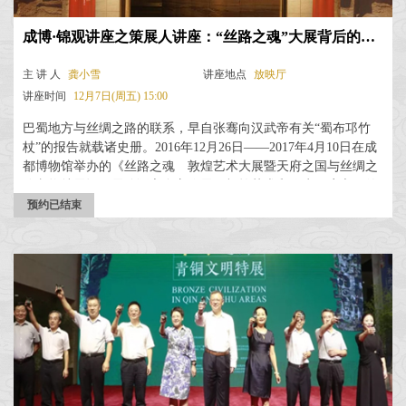
成博·锦观讲座之策展人讲座：“丝路之魂”大展背后的故事
主 讲 人
龚小雪
讲座地点
放映厅
讲座时间
12月7日(周五) 15:00
巴蜀地方与丝绸之路的联系，早自张骞向汉武帝有关“蜀布邛竹
杖”的报告就载诸史册。2016年12月26日——2017年4月10日在成
都博物馆举办的《丝路之魂 敦煌艺术大展暨天府之国与丝绸之
路文物特展》用展览语言全方位展现敦煌艺术和作为天府之国的
四川在丝绸之路形成、发展、繁荣过程中发挥的重要作用，提升
预约已结束
四川的文化影响力。 ...