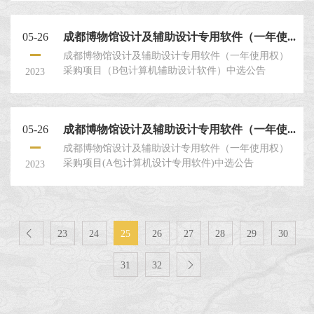
目提交密封的评选申请文件。一、评选人：成都博物
馆。二、评选项目名称：成都博物馆2023年文化和自
05-26
成都博物馆设计及辅助设计专用软件（一年使...
然遗产日主场城市活动车辆租赁采购项目。三、项目
情况：具体内容见本评选文件第四章：“项目概况及要
成都博物馆设计及辅助设计专用软件（一年使用权）
求”。
采购项目（B包计算机辅助设计软件）中选公告
2023
05-26
成都博物馆设计及辅助设计专用软件（一年使...
成都博物馆设计及辅助设计专用软件（一年使用权）
采购项目(A包计算机设计专用软件)中选公告
2023

23
24
25
26
27
28
29
30
31
32
