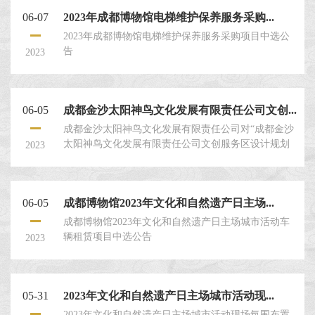
06-07
2023年成都博物馆电梯维护保养服务采购...
2023年成都博物馆电梯维护保养服务采购项目中选公
告
2023
06-05
成都金沙太阳神鸟文化发展有限责任公司文创...
成都金沙太阳神鸟文化发展有限责任公司对“成都金沙
太阳神鸟文化发展有限责任公司文创服务区设计规划
2023
与改造服务采购项目”通过比选择优选定供应商，兹邀
请符合要求的比选申请人就本项目提交密封的比选申
请文件。一、比选人：成都金沙太阳神鸟文化发展有
06-05
成都博物馆2023年文化和自然遗产日主场...
限责任公司。二、比选项目名称：成都金沙太阳神鸟
文化发展有限责任公司文创服务区设计规划与改造服
成都博物馆2023年文化和自然遗产日主场城市活动车
务采购项目三、项目情况：具体内容见本比选文件第
辆租赁项目中选公告
2023
四章：“项目概况及要求”。比...
05-31
2023年文化和自然遗产日主场城市活动现...
2023年文化和自然遗产日主场城市活动现场氛围布置