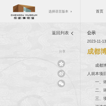
首页
选择语言版本

返回列表
公示
2023-11-1
成都博
分享
——
——

成都

人就本项
一、

二、
三、