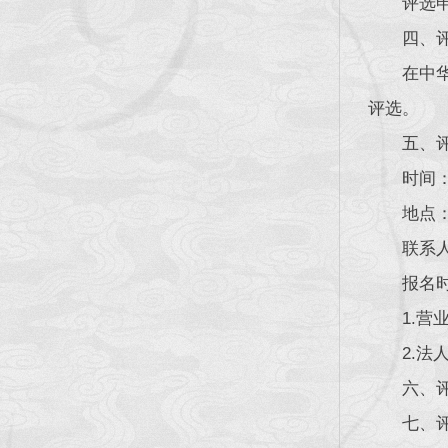
评选
四、
在中
评选。
五、
时间：
地点
联系人
报名
1.
2.
六、
七、