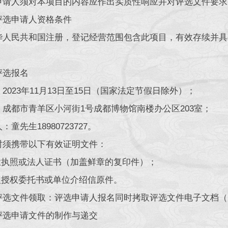
申请人须对本项目的内容应作出实质性响应并对评选文件要求
评选申请人资格条件
华人民共和国注册，登记经营范围包含此项目，有效存续并具
评选报名
2023年11月13日至15日（国家法定节假日除外）；
：成都市青羊区小河街1号成都博物馆南楼办公区203室；
：童先生18980723727。
时须携带以下有效证明文件：
营业执照或法人证书（加盖鲜章的复印件）；
法人授权委托书或单位介绍信原件。
评选文件领取：评选申请人报名同时拷取评选文件电子文档（
评选申请文件的制作与递交