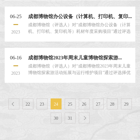
的评选申请人就本项目提交密封的评选申请文件。
一、评选人：成都博物馆。二、评选项目名称：成都
06-25
成都博物馆办公设备（计算机、打印机、复印...
博物馆2023年度像素成博IP图库三维立体、场景插
画、IP表情包及产品设计采购项目。三、项目情况：
成都博物馆（评选人）对“成都博物馆办公设备（计算
具体内容见本评选文件第四章：“项目概况及要求”。
机、打印机、复印机等）耗材年度采购项目”通过评选
2023
评选申请人须对...
择优选定供应商，兹邀请符合要求的评选申请人就本
项目提交密封的评选申请文件。一、评选人：成都博
物馆。二、评选项目名称：成都博物馆办公设备（计
06-16
成都博物馆2023年周末儿童博物馆探索游...
算机、打印机、复印机等）耗材年度采购项目。三、
项目情况：具体内容见本评选文件第四章：“项目概况
成都博物馆（评选人）对“成都博物馆2023年周末儿童
及要求”。评选申请人须对本项目的内容应作出实质性
博物馆探索游活动拓展与运行维护项目”通过评选择优
2023
响应并对评选文件要求的全
选定供应商，兹邀请符合要求的评选申请人就本项目
提交密封的评选申请文件。一、评选人：成都博物
馆。二、评选项目名称：成都博物馆2023年周末儿童
博物馆探索游活动拓展与运行维护项目。三、项目情

22
23
24
25
26
27
28
29
况：具体内容见本评选文件第四章：“项目概况及要
求”。评选申请人须对本项目的内容应作出实质性响应
30
31

并对评选文件要求的全...