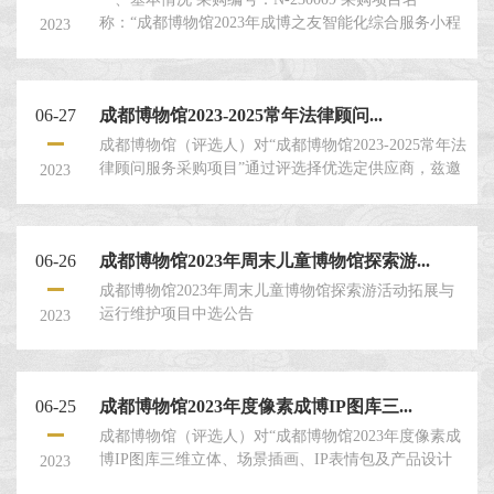
称：“成都博物馆2023年成博之友智能化综合服务小程
2023
序租赁及运维服务”采购项目
06-27
成都博物馆2023-2025常年法律顾问...
成都博物馆（评选人）对“成都博物馆2023-2025常年法
律顾问服务采购项目”通过评选择优选定供应商，兹邀
2023
请符合要求的评选申请人就本项目提交密封的评选申
请文件。一、评选人：成都博物馆。二、评选项目名
称：成都博物馆2023-2025常年法律顾问服务采购项
06-26
成都博物馆2023年周末儿童博物馆探索游...
目。三、项目情况：具体内容见本评选文件第四
章：“项目概况及要求”。评选申请人须对本项目的内
成都博物馆2023年周末儿童博物馆探索游活动拓展与
容应作出实质性响应并对评选文件要求的全部内容进
运行维护项目中选公告
2023
行报价。四、...
06-25
成都博物馆2023年度像素成博IP图库三...
成都博物馆（评选人）对“成都博物馆2023年度像素成
博IP图库三维立体、场景插画、IP表情包及产品设计
2023
采购项目”通过评选择优选定供应商，兹邀请符合要求