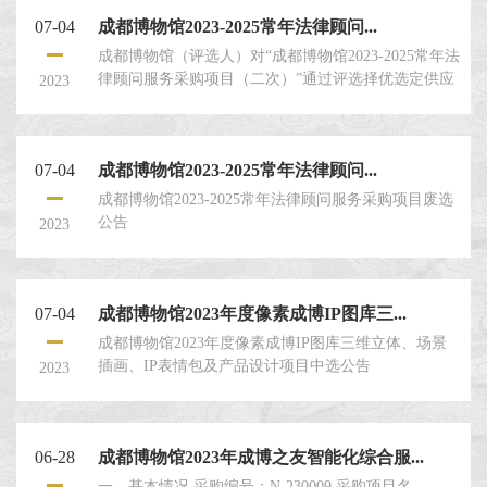
07-04
成都博物馆2023-2025常年法律顾问...
成都博物馆（评选人）对“成都博物馆2023-2025常年法
律顾问服务采购项目（二次）”通过评选择优选定供应
2023
商，兹邀请符合要求的评选申请人就本项目提交密封
的评选申请文件。一、评选人：成都博物馆。二、评
选项目名称：成都博物馆2023-2025常年法律顾问服务
07-04
成都博物馆2023-2025常年法律顾问...
采购项目（二次）。三、项目情况：具体内容见本评
选文件第四章：“项目概况及要求”。评选申请人须对
成都博物馆2023-2025常年法律顾问服务采购项目废选
本项目的内容应作出实质性响应并对评选文件要求的
公告
2023
全部内...
07-04
成都博物馆2023年度像素成博IP图库三...
成都博物馆2023年度像素成博IP图库三维立体、场景
插画、IP表情包及产品设计项目中选公告
2023
06-28
成都博物馆2023年成博之友智能化综合服...
一、基本情况 采购编号：N-230009 采购项目名