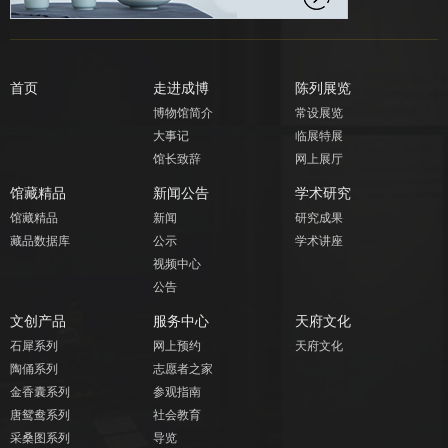
首页
走进成博
陈列展览
博物馆简介
常设展览
大事记
临展特展
馆长致辞
网上展厅
馆藏精品
新闻公告
学术研究
馆藏精品
新闻
研究成果
藏品数据库
公示
学术讲座
视频中心
公告
文创产品
服务中心
天府文化
石犀系列
网上预约
天府文化
陶俑系列
志愿者之家
金香囊系列
参观指南
唐鸳鸯系列
社会教育
采桑图系列
导览