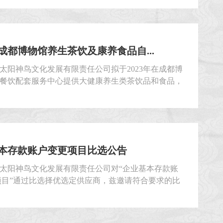
评选项目名称：成都博物馆BA系统检测服务项目。
情况：具体内容见本评选文件第四章：“项目概况及
评选申请人须对本项目的内容应作出实质性响应并对
要求的全部内容进行报价。四、评选申请人资格条件
3年成都博物馆养生茶饮及康养食品自...
民共和国注册，登记...
太阳神鸟文化发展有限责任公司拟于2023年在成都博
餐饮配套服务中心提供大健康养生类茶饮品和食品，
动售卖机形式提供无时差自助体验服务。合作项目通
集方式选定供应商，兹邀请符合要求的申请人就本项
封的征集文件。一、征集人：成都金沙太阳神鸟文化
责任公司二、征集项目名称：2023年成都博物馆养生
养食品自动售卖机合作项目三、项目情况2023年成都
本存款账户变更项目比选公告
...
太阳神鸟文化发展有限责任公司对“企业基本存款账
项目”通过比选择优选定供应商，兹邀请符合要求的比
 就本项目提交密封的比选申请文件。一、比选人：
太阳神鸟文化发展有限责任公司二、比选项目名称：
存款账户变更项目三、项目情况：具体内容见本比选