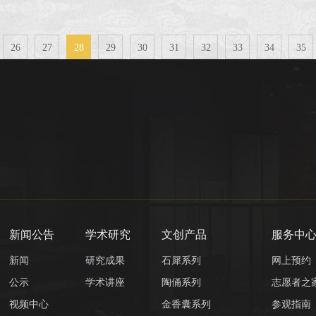
文件第四
应作出实
四、比选
26
27
28
29
30
31
32
33
34
35
新闻公告
学术研究
文创产品
服务中
新闻
研究成果
石犀系列
网上预约
公示
学术讲座
陶俑系列
志愿者之
视频中心
金香囊系列
参观指南