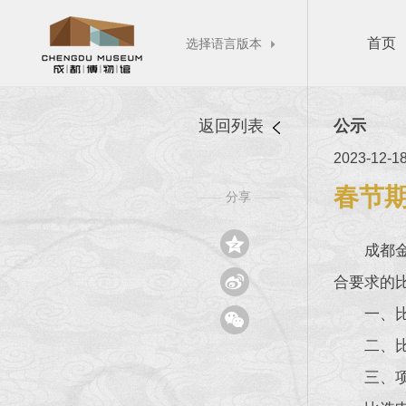
首页
选择语言版本

返回列表
公示
2023-12-1
春节
分享
——
——

成都

合要求的
一、

二、
三、