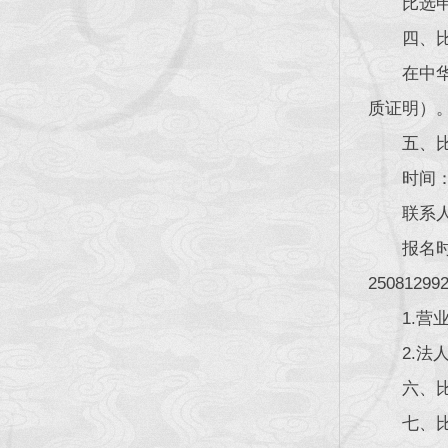
比选
四、
在中
质证明）
五、
时间：
联系人
报名
25081299
1.
2.
六、
七、