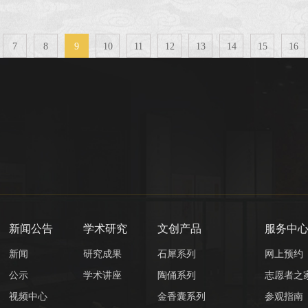
7
8
9
10
11
12
13
14
15
16
新闻公告
学术研究
文创产品
服务中
新闻
研究成果
石犀系列
网上预约
公示
学术讲座
陶俑系列
志愿者之
视频中心
金香囊系列
参观指南