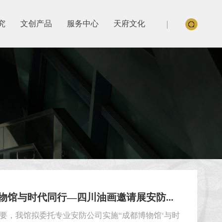
究
文创产品
服务中心
天府文化
物馆与时代同行—四川油画邀请展安防...
要，我馆拟委托专业安防公司实施“成都博物馆‘与时