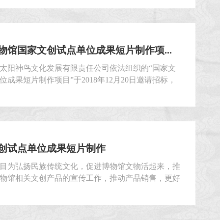
完成人员出行、展示、交流等工作的组织及安排。成
（比选人），对“成都博物馆2019年赴德国法兰克
物馆国家文创试点单位成果短片制作项...
太阳神鸟文化发展有限责任公司依法组织的“国家文
位成果短片制作项目”于2018年12月20日邀请招标，
已于2018年12月27日18点完成。本次比选工作严格按
评选文件及相关法律法规规定执行，已确定中标候选
、成都云涌文化传播有限公司97200.00元 2、成都易...
创试点单位成果短片制作
目为弘扬民族传统文化，促进博物馆文物活起来，推
物馆相关文创产品的宣传工作，推动产品销售，更好
物馆馆藏文物及文化，落实让文物“活”起来。成都金
鸟文化发展有限责任公司（比选人），对“国家文创
成果短片制作”项目进行比选，兹邀请符合要求的比