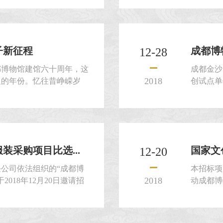
流等工作的组织及安排。成
动，顺利
2019年赴德国法兰克
都博物馆
福...
子新征程
成都博
12-28
都博物馆建馆六十周年，这
成都金沙
2018
义的年份。忆往昔峥嵘岁
创试点单
址、屡更门牌，它的成长史
比选工作
，更代表着成都这座城市的
照本项目
文物工作的持续更新，代表
人为： 1
十年一甲子，2...
采购项目比选...
国家文
12-20
公司依法组织的“成都博
本招标项
2018
018年12月20日邀请招
动成都博
17:30点完成。本次比选工
的宣传博
法律法规规定执行，已确定
沙太阳神
0000.00元 2、...
试点单位