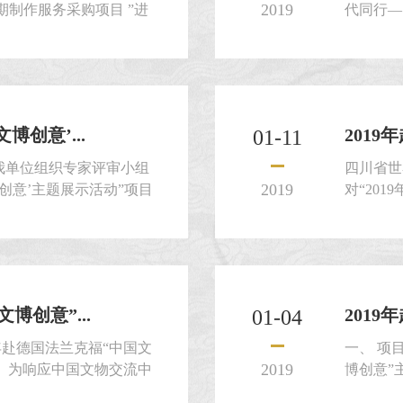
2019
期制作服务采购项目 ”进
代同行—
请人就本项目提交密封的比
相关单位
邀标条件。 
博创意’...
2019
01-11
我单位组织专家评审小组
四川省世
2019
博创意’主题展示活动”项目
对“20
比选文件》的有关规定评
组织进行
：人民币141840元。
审，贵单
知与成都博物馆签订合同，并
请在20
按《比选文
博创意”...
2019
01-04
9年赴德国法兰克福“中国文
一、 项
2019
： 为响应中国文物交流中
博创意”
中国文博创意”主题展示活
心组织的