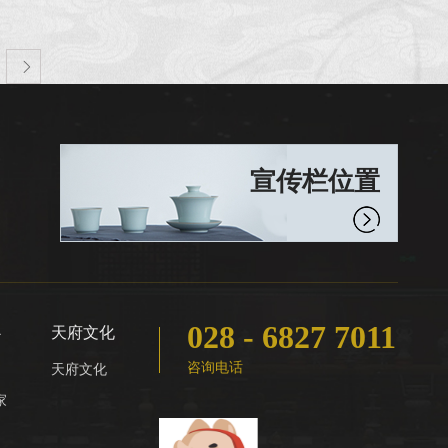
就本项目提交密封的比选申请文件。 ...

宣传栏位置
028 - 6827 7011
心
天府文化
咨询电话
天府文化
家