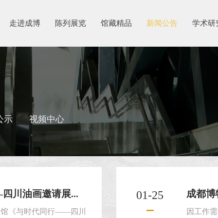
走进成博
陈列展览
馆藏精品
新闻公告
学术研
公示
视频中心
川油画邀请展...
成都博
01-25
物馆《与时代同行——四川
因工作需