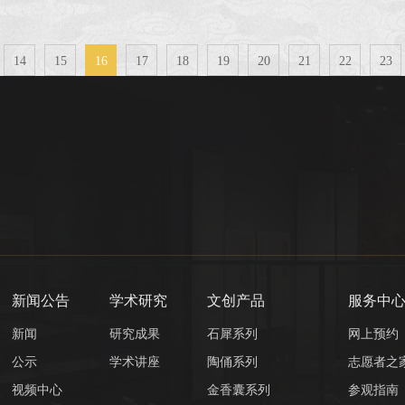
选申请人
14
15
16
17
18
19
20
21
22
23
新闻公告
学术研究
文创产品
服务中
新闻
研究成果
石犀系列
网上预约
公示
学术讲座
陶俑系列
志愿者之
视频中心
金香囊系列
参观指南