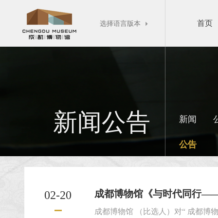
首页
选择语言版本

新闻公告
新闻
公告
成都博物馆《与时代同行——四
02-20
成都博物馆 （比选人）对“ 成都博