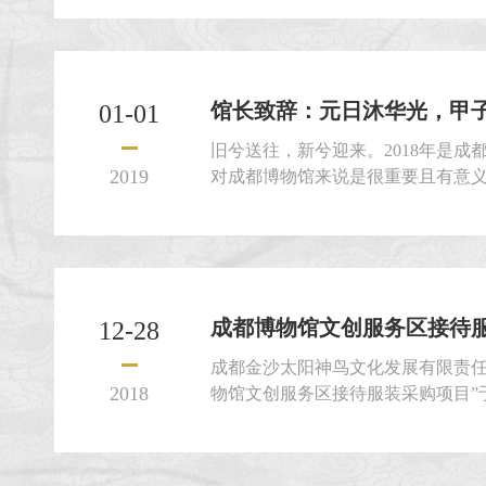
动，顺利完成人员出行、展示、交
都博物馆（比选人），对“成都博物馆
福...
馆长致辞：元日沐华光，甲
01-01
旧兮送往，新兮迎来。2018年是成
2019
对成都博物馆来说是很重要且有意
月，六十年内，成都博物馆历迁馆
不仅仅是一座城市博物馆的成长史
变迁与进步，代表着新中国成立后
着党与国家对文博事业的不断重视。六
成都博物馆文创服务区接待服装
12-28
成都金沙太阳神鸟文化发展有限责任
2018
物馆文创服务区接待服装采购项目”于2
标，比选工作已于2018年12月27日
作严格按照本项目评选文件及相关
中标候选人为： 1、成都锦帛服饰有限公司8