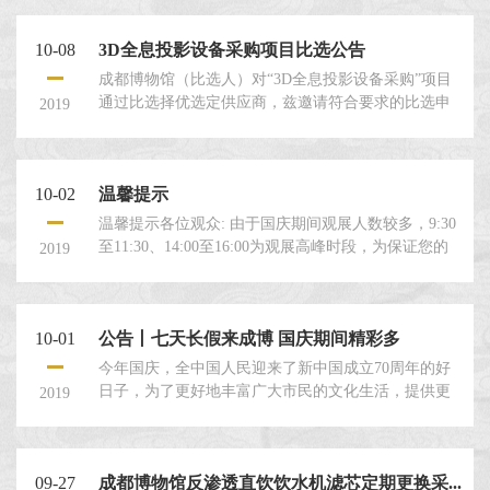
10-08
3D全息投影设备采购项目比选公告
成都博物馆（比选人）对“3D全息投影设备采购”项目
通过比选择优选定供应商，兹邀请符合要求的比选申
2019
请人就本项目提交密封的比选申请文件。 一、比选
人：成都博物馆
10-02
温馨提示
温馨提示各位观众: 由于国庆期间观展人数较多，9:30
至11:30、14:00至16:00为观展高峰时段，为保证您的
2019
参观体验，请在开放期间（9：00至20:30，19:30停止
进馆）
10-01
公告丨七天长假来成博 国庆期间精彩多
今年国庆，全中国人民迎来了新中国成立70周年的好
日子，为了更好地丰富广大市民的文化生活，提供更
2019
优质的服务，成都博物馆在国庆七天（2019年10月1
日-10月7日）都正常开放，欢迎广大朋友前来！开馆
时间：9:00-20:30（19:30后停止进馆）我馆实行延时闭
09-27
成都博物馆反渗透直饮饮水机滤芯定期更换采...
馆制度，闭馆时间为晚上20:30分。由于国庆期间观众