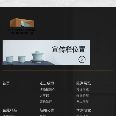
宣传栏位置
首页
走进成博
陈列展览
博物馆简介
常设展览
大事记
临展特展
馆长致辞
网上展厅
馆藏精品
新闻公告
学术研究