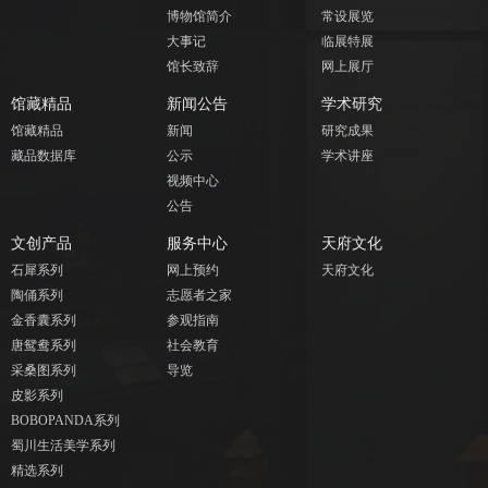
博物馆简介
常设展览
大事记
临展特展
馆长致辞
网上展厅
馆藏精品
新闻公告
学术研究
馆藏精品
新闻
研究成果
藏品数据库
公示
学术讲座
视频中心
公告
文创产品
服务中心
天府文化
石犀系列
网上预约
天府文化
陶俑系列
志愿者之家
金香囊系列
参观指南
唐鸳鸯系列
社会教育
采桑图系列
导览
皮影系列
BOBOPANDA系列
蜀川生活美学系列
精选系列