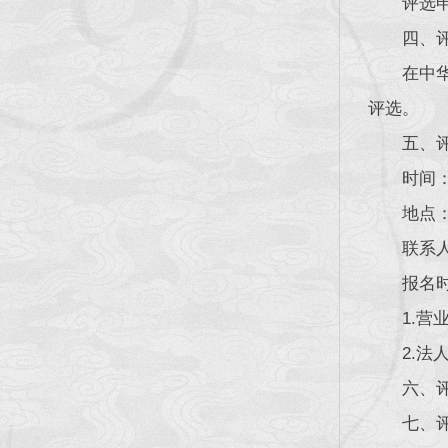
评选
四、
在中
评选。
五、
时间：
地点
联系人
报名
1.
2.
六、
七、