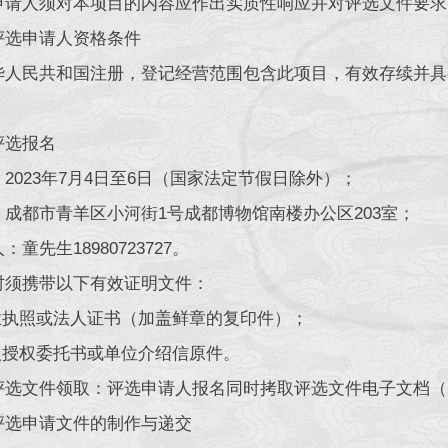
申请人须对本项目的内容应作出实质性响应并对评选文件要求
评选申请人资格条件
华人民共和国注册，登记经营范围包含此项目，有效存续并具
评选报名
2023年7月4日至6日（国家法定节假日除外）；
：成都市青羊区小河街1号成都博物馆南楼办公区203室；
：童先生18980723727。
时须携带以下有效证明文件：
营业执照或法人证书（加盖鲜章的复印件）；
法人授权委托书或单位介绍信原件。
评选文件领取：评选申请人报名同时拷取评选文件电子文档（
评选申请文件的制作与递交