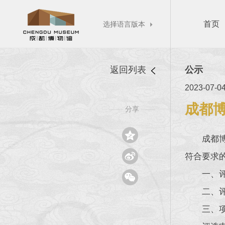
首页
选择语言版本

返回列表
公示
2023-07-0
成都博
分享
——
——

成都博

符合要求
一、

二、评
三、