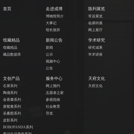
首页
走进成博
陈列展览
博物馆简介
常设展览
大事记
临展特展
馆长致辞
网上展厅
馆藏精品
新闻公告
学术研究
馆藏精品
新闻
研究成果
藏品数据库
公示
学术讲座
视频中心
公告
文创产品
服务中心
天府文化
石犀系列
网上预约
天府文化
陶俑系列
志愿者之家
金香囊系列
参观指南
唐鸳鸯系列
社会教育
采桑图系列
导览
皮影系列
BOBOPANDA系列