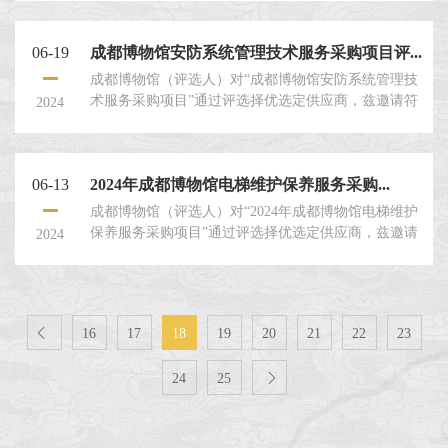
06-19
成都博物馆安防系统管理技术服务采购项目评...
成都博物馆（评选人）对“成都博物馆安防系统管理技
术服务采购项目”通过评选择优选定供应商，兹邀请符
2024
合要求的评选申请人就本项目提交密封的评选申请文
件。一、评选人：成都博物馆。二、评选项目名称：
成都博物馆安防系统管理技术服务采购项目。三、项
06-13
2024年成都博物馆电梯维护保养服务采购...
目情况：具体内容见本评选文件第四章：“项目概况及
要求”。评选申请人须对本项目的内容应作出实质性响
成都博物馆（评选人）对“2024年成都博物馆电梯维护
应并对评选文件要求的全部内容进行报价。四、评选
保养服务采购项目”通过评选择优选定供应商，兹邀请
2024
申请人资格条件在中华人民...
符合要求的评选申请人就本项目提交密封的评选申请
文件。一、评选人：成都博物馆。二、评选项目名
称：2024年成都博物馆电梯维护保养服务采购项目。
三、项目情况：具体内容见本评选文件第四章：“项目

16
17
18
19
20
21
22
23
概况及要求”。评选申请人须对本项目的内容应作出实
质性响应并对评选文件要求的全部内容进行报价。
24
25

四、评选申请人资格条...