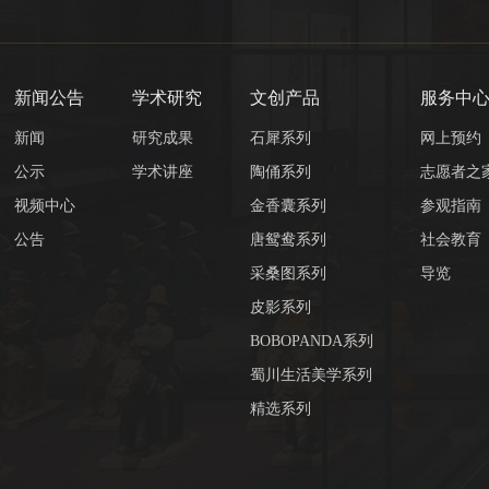
新闻公告
学术研究
文创产品
服务中
新闻
研究成果
石犀系列
网上预约
公示
学术讲座
陶俑系列
志愿者之
视频中心
金香囊系列
参观指南
公告
唐鸳鸯系列
社会教育
采桑图系列
导览
皮影系列
BOBOPANDA系列
蜀川生活美学系列
精选系列