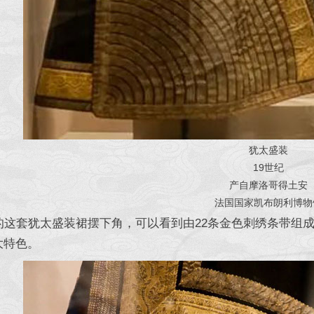
犹太盛装
19世纪
产自摩洛哥得土安
法国国家凯布朗利博物
套犹太盛装裙摆下角，可以看到由22条金色刺绣条带组成
大特色。