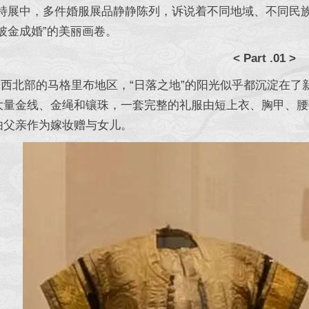
”特展中，多件婚服展品静静陈列，诉说着不同地域、不同民
披金成婚”的美丽画卷。
< Part .01 >
北部的马格里布地区，“日落之地”的阳光似乎都沉淀在了
大量金线、金绳和镶珠，一套完整的礼服由短上衣、胸甲、腰
由父亲作为嫁妆赠与女儿。