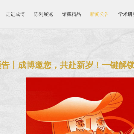
走进成博
陈列展览
馆藏精品
新闻公告
学术研
1
预告丨成博邀您，共赴新岁！一键解锁