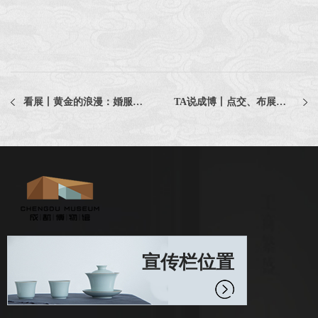
看展丨黄金的浪漫：婚服上的金色祝福
TA说成博丨点交、布展、定妆......太阳神鸟昨日亮相成博
宣传栏位置