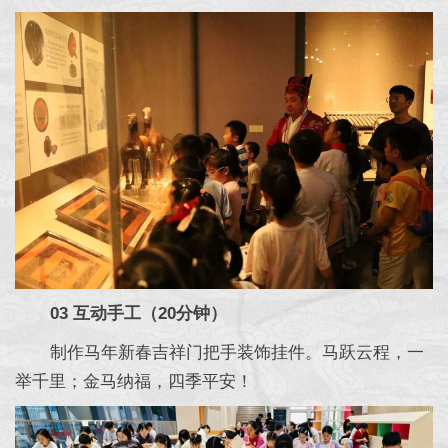
03 互动手工（20分钟）
制作马年新春吉祥门把手装饰挂件。马跃云程，一
举千里；金马纳福，四季平安！