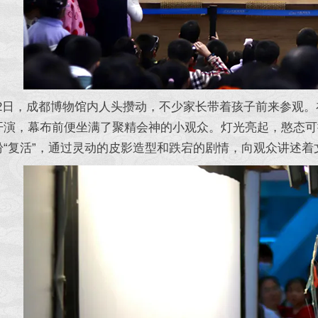
2日，成都博物馆内人头攒动，不少家长带着孩子前来参观。
开演，幕布前便坐满了聚精会神的小观众。灯光亮起，憨态可
纷“复活”，通过灵动的皮影造型和跌宕的剧情，向观众讲述着