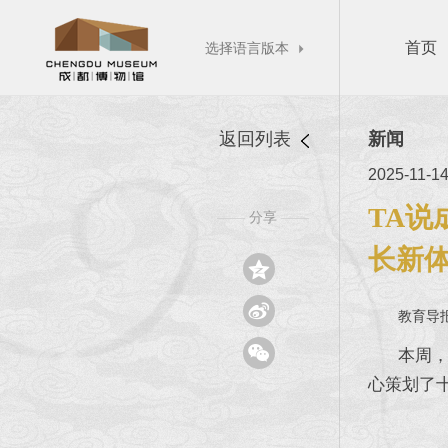
首页
选择语言版本

返回列表
新闻
2025-11-1
TA说
分享
——
——
长新


教育导

本周，成
心策划了