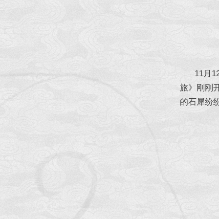
11月1
旅》刚刚
的石犀纷