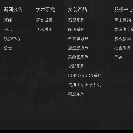
新闻公告
学术研究
文创产品
服务中
新闻
研究成果
石犀系列
网上预约
公示
学术讲座
陶俑系列
志愿者之
视频中心
金香囊系列
参观指南
公告
唐鸳鸯系列
社会教育
采桑图系列
导览
皮影系列
BOBOPANDA系列
蜀川生活美学系列
精选系列