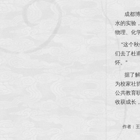
成都博物
水的实验
物理、化
“这个秋
们去了杜
怀。”
据了解，
为校家社
公共教育
收获成长
作者：王浚