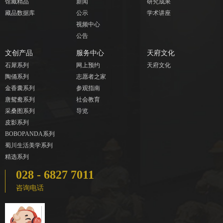
馆藏精品
新闻
研究成果
藏品数据库
公示
学术讲座
视频中心
公告
文创产品
服务中心
天府文化
石犀系列
网上预约
天府文化
陶俑系列
志愿者之家
金香囊系列
参观指南
唐鸳鸯系列
社会教育
采桑图系列
导览
皮影系列
BOBOPANDA系列
蜀川生活美学系列
精选系列
028 - 6827 7011
咨询电话