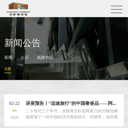
新闻公告
新闻
公示
视频中心
公告
02-22
讲座预告丨“远途旅行”的中国奢侈品——阿...
二十世纪三十年代，法国考古队在阿富汗的贝格拉姆
城发现了一些中国的汉代漆器碎片。经研究，这些漆
2018
器碎片一部分是汉代皇家漆器作坊如蜀郡工官（成