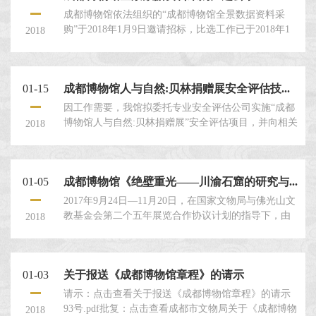
成都博物馆依法组织的“成都博物馆全景数据资料采
购”于2018年1月9日邀请招标，比选工作已于2018年1
2018
月18日完成。本次比选工作严格按照本项目评选文件
及相关法律法规规定执行，已确定中标候选人为： 1、
成都深色视野科技有限公司 报价为97500.00元 2、成
01-15
成都博物馆人与自然:贝林捐赠展安全评估技...
都市文物信息中心 ...
因工作需要，我馆拟委托专业安全评估公司实施“成都
博物馆人与自然:贝林捐赠展”安全评估项目，并向相关
2018
单位发出询价通知书。根据投标结果，现有三家单位
符合邀标条件。 ...
01-05
成都博物馆《绝壁重光——川渝石窟的研究与...
2017年9月24日—11月20日，在国家文物局与佛光山文
教基金会第二个五年展览合作协议计划的指导下，由
2018
成都金沙遗址博物馆、成都博物馆承办的《绝壁重光
——川渝石窟的研究与保护暨李耘燕美术作品展》在
台湾佛光山佛陀纪念馆顺利举办。本次展览历时58
01-03
关于报送《成都博物馆章程》的请示
天，据佛光山佛陀纪念馆统计共有559337人观展，平
均每日达9627人，日最...
请示：点击查看关于报送《成都博物馆章程》的请示
93号.pdf批复：点击查看成都市文物局关于《成都博物
2018