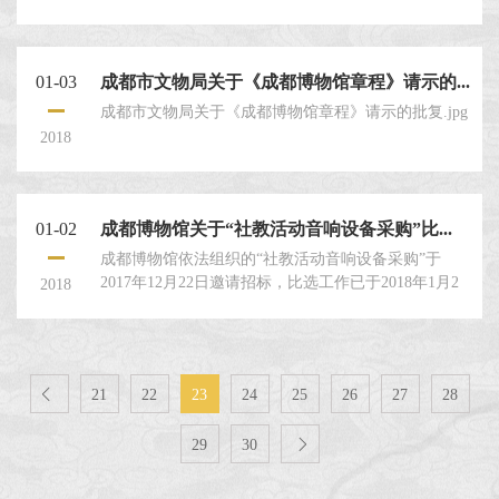
馆章程》的批复.jpg
01-03
成都市文物局关于《成都博物馆章程》请示的...
成都市文物局关于《成都博物馆章程》请示的批复.jpg
2018
01-02
成都博物馆关于“社教活动音响设备采购”比...
成都博物馆依法组织的“社教活动音响设备采购”于
2017年12月22日邀请招标，比选工作已于2018年1月2
2018
日完成。本次比选工作严格按照本项目评选文件及相
关法律法规规定执行，根据评审人员公平、公正评
议，依法确定成都鹏曦科技有限公司为本项目中选
人，中标金额为28150.00元。请贵公司接此通知后，按

21
22
23
24
25
26
27
28
有关要求于2018年1月...
29
30
