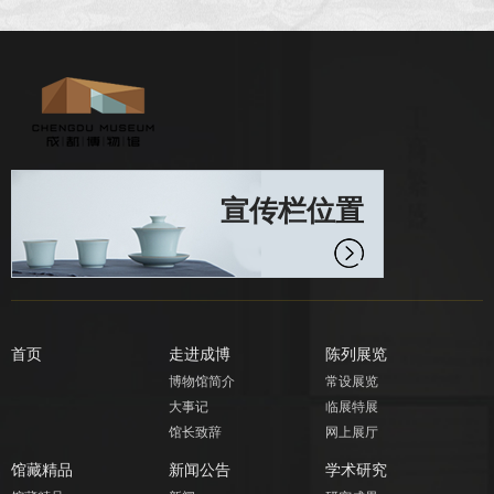
宣传栏位置
首页
走进成博
陈列展览
博物馆简介
常设展览
大事记
临展特展
馆长致辞
网上展厅
馆藏精品
新闻公告
学术研究