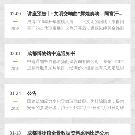
都）、广汉郡工官（广汉）的产品，一部分可能是广
陵国作坊（扬州）的产品。在汉代，漆器可是价值连
02-09
讲座预告丨“文明交响曲”辉煌奏响，阿富汗...
城的奢侈品，除了用于日常生活，更可作为礼物和商
品远销四方，目前已经发现于汉代的乐浪郡（今朝
成博2018年开年重磅大展——《文明的回响：来自阿
鲜...
富汗的古代珍宝展》火热开幕后，迅速以绝美金饰刷
2018
爆了成都人民的朋友圈，也引起了蓉城人民对阿富汗
这个邻居的浓厚兴趣。作为连通南北、横贯东西的“十
字路口”，阿富汗虽然朝代更迭，屡经战火，但因为丝
02-01
成都博物馆中选通知书
绸之路的流动，始终保持着文化的多样性，波斯、华
夏、希腊、印度、罗马以及游牧民族等各...
中选通知书成都名扬翻译咨询有限公司：我馆2018年
度翻译服务采购项目，经询价小组参照有关规定组织
2018
评审，贵单位为本项目成交供应商，成交金额为笔
译：中文英文互译（元/千字，专业级，下同）220元，
中文日语/韩语互译280元，中文法语/俄语/德语互译
01-24
公告
320元，中文西班牙语/意大利语互译360元，中文越南
语/阿拉伯语互译420...
因建筑物应力变化导致玻璃破裂。为排除隐患，提供
安全的参观环境，拟于2018年1月25日至1月31日对破
2018
裂玻璃进行更换。在此期间，成都博物馆礼仪平台将
局部打围，请各位观众到馆后注意现场提示牌并听从
工作人员指引，有序参观。给您造成不便，敬请谅
01-18
成都博物馆全景数据资料采购比选公示
解。 成都博物馆...