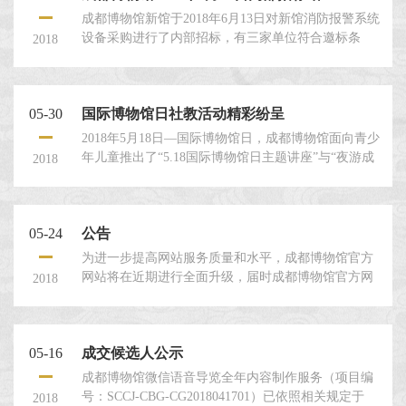
成都博物馆新馆于2018年6月13日对新馆消防报警系统
设备采购进行了内部招标，有三家单位符合邀标条
2018
件，分别为四川圣兴达安防设备有限公司、成都锋盾
安防设备有限公司、青羊区锦安安防器材商贸部。比
选结果为成都锋盾安防设备有限公司中标。工程总造
05-30
国际博物馆日社教活动精彩纷呈
价为28760.00元。特此公示。 ...
2018年5月18日—国际博物馆日，成都博物馆面向青少
年儿童推出了“5.18国际博物馆日主题讲座”与“夜游成
2018
博•民俗篇”、“奇趣成博夜”三大主题社教活动。通过丰
富的活动内容让广大青少年儿童充分了解了博物馆相
关的历史文化知识与成都民俗文化知识。 5.18国际博
05-24
公告
物馆日主题讲座“夜游成博·民俗篇”活动“奇趣成博
夜”...
为进一步提高网站服务质量和水平，成都博物馆官方
网站将在近期进行全面升级，届时成都博物馆官方网
2018
站将会暂时关闭，在此期间相关服务将由成都博物馆
微信公众号和服务号继续提供。给您带来不便，敬请
谅解。 ...
05-16
成交候选人公示
成都博物馆微信语音导览全年内容制作服务（项目编
号：SCCJ-CBG-CG2018041701）已依照相关规定于
2018