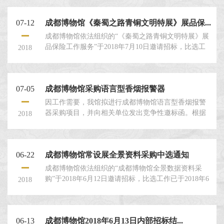
单位符合邀标条件。比选报价如下： 投标单位 报价
（元） 上海中电电子系统科技股份有限公司 87475.83
07-12
成都博物馆《秦蜀之路青铜文明特展》展品保...
成都煜盛锋科技有限公司 91442.4 成都语灏科技有限
公司 9318...
成都博物馆依法组织的“《秦蜀之路青铜文明特展》展
品保险工作服务”于2018年7月10日邀请招标，比选工
2018
作已于2018年7月12日完成。本次比选工作严格按照本
项目评选文件及相关法律法规规定执行，已确定中标
候选人为： 1、中国人民财产保险股份有限公司北京市
07-05
成都博物馆采购语言型香烟报警器
分公司国际业务营业部 94,105.00元 2...
因工作需要，我馆拟进行成都博物馆语言型香烟报警
器采购项目，并向相关单位发出竞争性邀标函。根据
2018
投标结果，现有三家单位符合邀标条件。比选报价如
下： 投标单位 单价（元） 青羊区兴久安安防设备经
营部 35100.00 青羊区锦安安防器材商贸部 37350.00 金
06-22
成都博物馆常设展全景资料采购中选通知
牛区恒昌鑫商贸部 40500.00综合衡量投标单位的实施
方案...
成都博物馆依法组织的“成都博物馆全景数据资料采
购”于2018年6月12日邀请招标，比选工作已于2018年6
2018
月22日完成。本次比选工作严格按照本项目评选文件
及相关法律法规规定执行，已确定中标候选人为： 1、
成都市文物信息中心 报价为97000.00元 2、四川鸿泽
06-13
成都博物馆2018年6月13日内部招标结...
科贸有限公司 ...