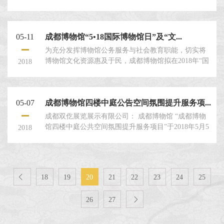
2018年5月14日10时00分（北京时间）在四川长江建设
监理有限责任公司开标室进行了公开招标。 现确定以
下公司为成交候选供应商： 成交候选人名称：成都今
05-11
成都博物馆“5•18国际博物馆日”及“文...
古科技有限公司 金 ...
为充分发挥博物馆公务服务与社会教育职能，切实将
博物馆文化资源惠及于民，成都博物馆拟在2018年“国
2018
际博物馆日”和“文化和自然遗产日”到来之际，针对不
同观众群体推出内涵丰富的博物馆惠民主题活动：
一、“5•18国际博物馆日”主题活动(一)“水鸟看成都
05-07
成都博物馆四楼中庭公告空间氛围提升服务项...
——近40年成都城市环境的变化”讲座活动时间：5月
18日9:30-11:0...
成都双仡展览展示有限公司： 成都博物馆 “成都博物
馆四楼中庭公共空间氛围提升服务项目”于2018年5月5
2018
日邀请招标，按照相关规定，经过评审人员公平、公
正评议，确定贵公司中标。 请贵公司接此通知后，按
有关要求于2018年5月8日下午5点以前与我单位签订相
关合同文件。 特此通知。联系人：卢女士...

18
19
20
21
22
23
24
25
26
27
