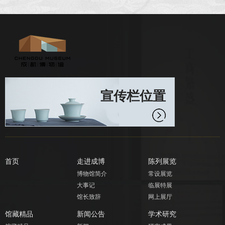
宣传栏位置
首页
走进成博
陈列展览
博物馆简介
常设展览
大事记
临展特展
馆长致辞
网上展厅
馆藏精品
新闻公告
学术研究