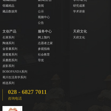
馆藏精品
新闻
研究成果
藏品数据库
公示
学术讲座
视频中心
公告
文创产品
服务中心
天府文化
石犀系列
网上预约
天府文化
陶俑系列
志愿者之家
金香囊系列
参观指南
唐鸳鸯系列
社会教育
采桑图系列
导览
皮影系列
BOBOPANDA系列
蜀川生活美学系列
精选系列
028 - 6827 7011
咨询电话