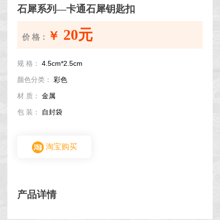
石犀系列—卡通石犀钥匙扣
20元
￥
价 格：
规 格：
4.5cm*2.5cm
颜色分类：
彩色
材 质：
金属
包 装：
自封袋
淘宝购买
产品详情