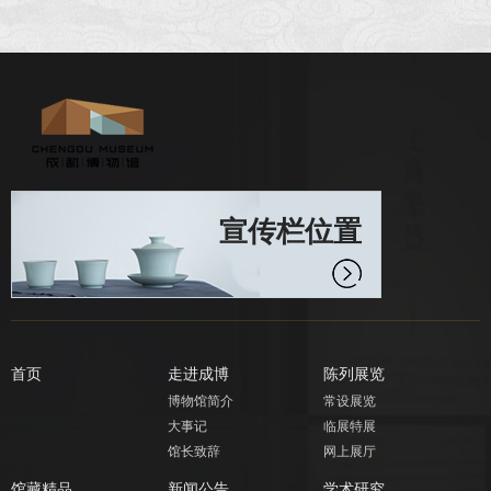
宣传栏位置
首页
走进成博
陈列展览
博物馆简介
常设展览
大事记
临展特展
馆长致辞
网上展厅
馆藏精品
新闻公告
学术研究