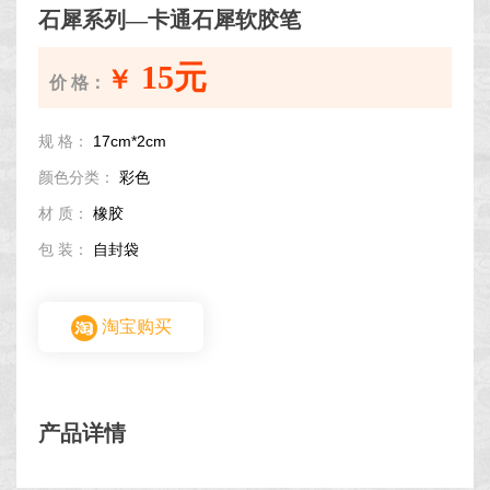
石犀系列—卡通石犀软胶笔
15元
￥
价 格：
规 格：
17cm*2cm
颜色分类：
彩色
材 质：
橡胶
包 装：
自封袋
淘宝购买
产品详情