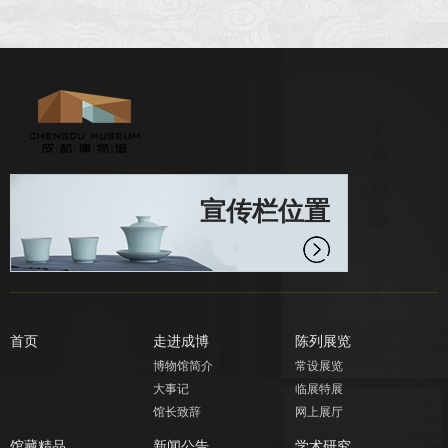
宣传栏位置
首页
走进成博
陈列展览
博物馆简介
常设展览
大事记
临展特展
馆长致辞
网上展厅
馆藏精品
新闻公告
学术研究