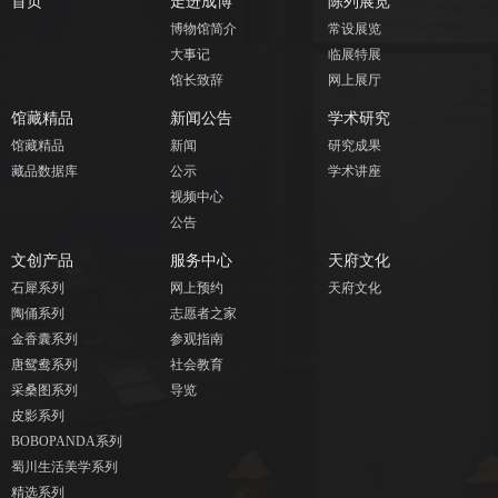
首页
走进成博
陈列展览
博物馆简介
常设展览
大事记
临展特展
馆长致辞
网上展厅
馆藏精品
新闻公告
学术研究
馆藏精品
新闻
研究成果
藏品数据库
公示
学术讲座
视频中心
公告
文创产品
服务中心
天府文化
石犀系列
网上预约
天府文化
陶俑系列
志愿者之家
金香囊系列
参观指南
唐鸳鸯系列
社会教育
采桑图系列
导览
皮影系列
BOBOPANDA系列
蜀川生活美学系列
精选系列