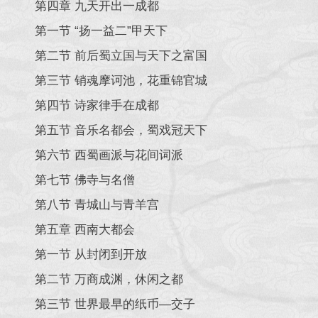
第四章 九天开出一成都
第一节 “扬一益二”甲天下
第二节 前后蜀立国与天下之富国
第三节 销魂摩诃池，花重锦官城
第四节 诗家律手在成都
第五节 音乐名都会，蜀戏冠天下
第六节 西蜀画派与花间词派
第七节 佛寺与名僧
第八节 青城山与青羊宫
第五章 西南大都会
第一节 从封闭到开放
第二节 万商成渊，休闲之都
第三节 世界最早的纸币—交子