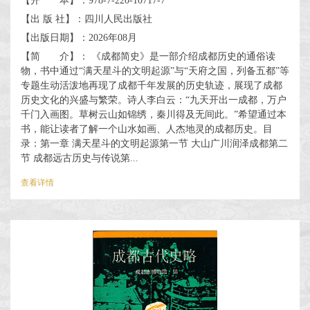
【开 本】：978-7-220-10717-7
【出 版 社】：四川人民出版社
【出版日期】：2026年08月
【简 介】： 《成都简史》是一部介绍成都历史的通俗读
物，书中通过“满天星斗的文明起源”与“天府之国，列备五都”等
专题生动活泼地再现了成都千年发展的历史轨迹，展现了成都
历史文化的兴盛与繁荣。诗人李白云：“九天开出一成都，万户
千门入画图。草树云山如锦绣，秦川得及无间此。”希望通过本
书，能让读者了解一个山水如画、人杰地灵的成都历史。目
录：第一章 满天星斗的文明起源第一节 大山广川润泽成都第二
节 成都远古历史与传说第...
查看详情