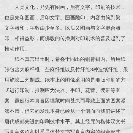
人类文化，乃先有图画，后有文字。印刷的技术，
也是先印图画，后印文字。图画雕印，内容由简到繁，
文字雕印，字数由少至多。以后又图画与文字混合雕
印，相得益彰，而佛教的传播则对印刷术的普及起到了
推动作用。
纸本真言出土时，卷叠于同出的铜臂钏内。所用纸
张包含大麻纤维、苎麻纤维以及竹纤维3种造纸纤维，采
用施胶工艺制成。纸本上的图像采用的是雕版印刷的方
式进行印制，推测应为法器、手印、花蕾、绶带等图
案。虽然纸本真言因埋藏时间甚久而导致上面的图案漫
漶不清，但它的发现本身已经从一个侧面向我们讲述了
唐代成都先进的印刷技术水平。其上经咒为楷体汉文书
写真言名称和以悉昙体梵文书写真言内容的组合形式，