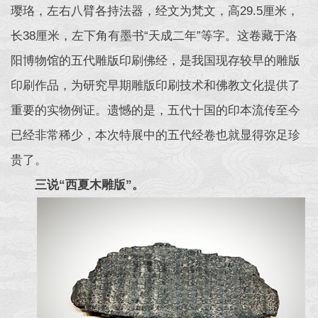
璎珞，左右八臂各持法器，经文为梵文，高29.5厘米，
长38厘米，左下角有墨书“天成二年”等字。这卷藏于洛
阳博物馆的五代雕版印刷佛经，是我国现存较早的雕版
印刷作品，为研究早期雕版印刷技术和佛教文化提供了
重要的实物例证。遗憾的是，五代十国的印本流传至今
已经非常稀少，本次特展中的五代经卷也就显得弥足珍
贵了。
三说“西夏木雕版”。