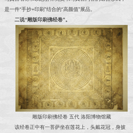
是一件“手抄+印刷”结合的“高颜值”展品。
二说“雕版印刷佛经卷”。
雕版印刷佛经卷 五代 洛阳博物馆藏
该经卷正中有一菩萨坐在莲花上，头戴花冠，身披