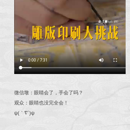
微信墩：眼睛会了，手会了吗？
观众：眼睛也没完全会！
ψ(｀∇´)ψ