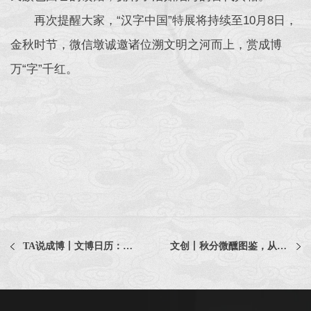
再次提醒大家，“汉字中国”特展将持续至10月8日，
金秋时节，微信墩诚邀诸位溯文明之河而上，赏成博
万“字”千红。
TA说成博丨文博日历：来自五代时期的成都“豪华乐队”
文创丨秋分微醺图鉴，从成都博物馆梅子酿开启（文末有奖!）