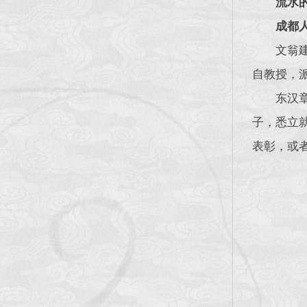
流水的
成都
文翁
自教授，
东汉
子，悉立
表彰，或