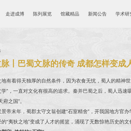
走进成博
陈列展览
馆藏精品
新闻公告
学术研
3
文脉丨巴蜀文脉的传奇 成都怎样变成
之地有着得天独厚的自然条件，因为衣食无忧，蜀人的精神世
文学”，一直对文化有很高的追求。秦并巴蜀之后，蜀人迅速
天府之国”。
汉景帝末年，蜀郡太守文翁创建“石室精舍”，开我国地方官办
经的“夷狄之地”变成了人才的摇篮，涌现了无数惊艳历史的文