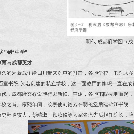
明代 成都府学图（
舍”到“中学”
教育与成都英才
持久的宋蒙战争给四川带来沉重的打击，各地学校、书院大多
“石室书院”为名创建的私立学校，这一面教育的旗帜一直在成
两代，成都府文教设施得以新修、重建，各地书院拔地而起，
学校之首。康熙年间，按察使刘德芳在明伦堂后建锦江书院，
历史影响较大，彭端淑、顾汝修等大家名流先后担任院长，培