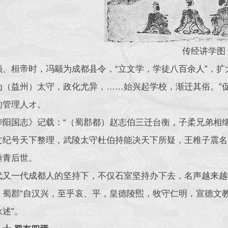
传经讲学图
顺、桓帝时，冯颛为成都县令，“立文学，学徒八百余人”，扩
为（益州）太守，政化尤异，……始兴起学校，渐迁其俗。”
的管理人オ。
华阳国志》记载：“（蜀郡都）赵志伯三迁台衡，子柔兄弟相
文纪号天下整理，武陵太守杜伯持能决天下所疑，王稚子震名
垂青后世。
代又一代成都人的坚持下，不仅石室坚持办下去，名声越来越
，蜀郡“自汉兴，至乎哀、平，皇德陵煕，牧守仁明，宣德文
述”。