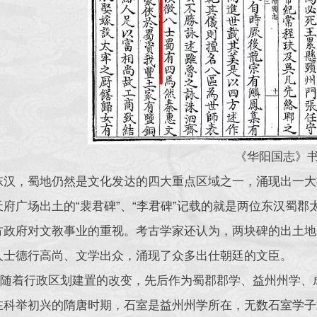
《华阳国志》
东汉，蜀地仍然是文化发达的四大重点区域之一，涌现出一大
天府广场出土的“裴君碑”、“李君碑”记载的就是两位东汉蜀
方政府对文教事业的重视。考古学家还认为，两块碑的出土地
人士德行高尚、文学出众，涌现了众多出仕朝廷的文臣。
室”随着行政区划建置的改变，先后作为蜀郡郡学、益州州学
在科举初兴的隋唐时期，石室是益州州学所在，无数石室学子