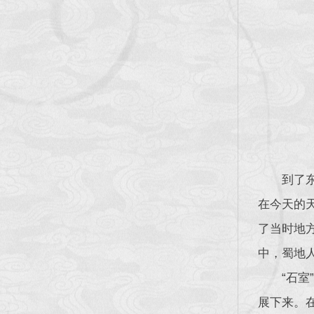
到了
在今天的
了当时地
中，蜀地
“石
展下来。