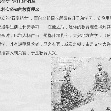
郡守 铁打的“石室”
人朴实坚韧的教育理念
建立的“石室精舍”，面向全郡招收所属各县子弟学习，节俭用
派遣学生前往长安学习——在他之后，这样的教育理念得到其
章帝时，巴郡人杨仁当上蜀郡什邡县令，大兴地方官学；《后
就学。其有通明经术者，显之右署，或贡之朝，由是义学大兴
者推荐入朝为官，于是教育大兴。