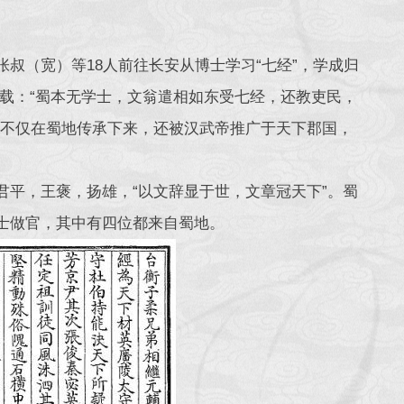
叔（宽）等18人前往长安从博士学习“七经”，学成归
载：“蜀本无学士，文翁遣相如东受七经，还教吏民，
式不仅在蜀地传承下来，还被汉武帝推广于天下郡国，
君平，王褒，扬雄，“以文辞显于世，文章冠天下”。蜀
名士做官，其中有四位都来自蜀地。