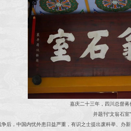
嘉庆二十三年，四川总督蒋
并题刊“文翁石室
战争后，中国内忧外患日益严重，有识之士提出废科举、办新学