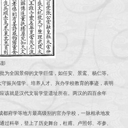
书影
批为全国景仰的文学巨儒，如任安、景鸾、杨仁等。
郡太守振兴儒学、培养人才、兴办学校教育的事迹，表明
应该就是汉代文翁学堂遗址所在。两汉的四百余年
、成都府学等地方最高级别的官办学校，一脉相承地发
通过科举，登上了历史舞台，杜甫、卢照邻、岑参、