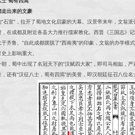
八士 蜀有四焉
都走出来的文豪
的“石室”，拉开了蜀地文化启蒙的大幕。汉景帝末年，文翁派张
授，在成都及附近各县大力推行儒家教化。西晋《三国志》记
比于齐鲁。”自此成都摆脱了“西南夷”的印象，文翁的办学模
育史上影响重大。
一朝，蜀中出现了名冠天下的“汉赋四大家”，即司马相如，严
胜，还有“汉征八士，蜀有四焉”的美誉，即汉朝廷征召八位