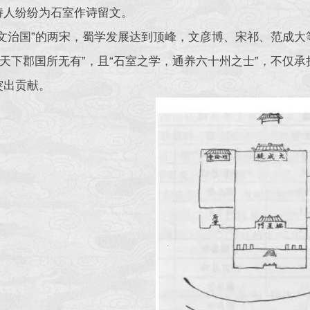
诗人纷纷为石室作诗留文。
以文治国”的两宋，蜀学发展达到顶峰，文彦博、宋祁、范成大
“举天下郡国所无有”，且“石室之学，通养六十州之士”，不
突出贡献。