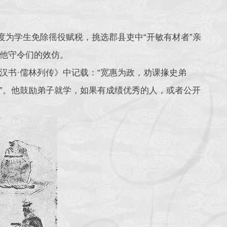
度为学生免除徭役赋税，挑选郡县吏中“开敏有材者”亲
他守令们的效仿。
汉书·儒林列传》中记载：“宽惠为政，劝课掾史弟
”。他鼓励弟子就学，如果有成绩优秀的人，或者公开