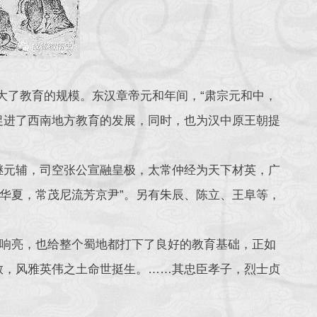
大了教育的规模。东汉章帝元和年间，“肃宗元和中，
促进了西南地方教育的发展，同时，也为汉中原王朝提
继元辅，司空张公宣融皇极，太常仲经为天下材英，广
华夏，常茂尼流芳京尹”。另有朱辰、陈立、王阜等，
响亮，也给整个蜀地都打下了良好的教育基础，正如
教，风雅英伟之土命世挺生。……其忠臣孝子，烈士贞