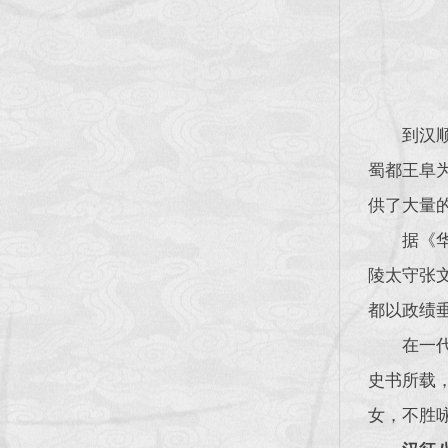
到汉
蜀都王阜
供了大量
据《
陵太守张
都以政绩
在一
史书所载
女，不胜咏