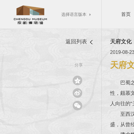
首页
选择语言版本

返回列表
天府文化
2019-08-2
天府
分享
——
——

巴蜀

性，颇慕
人向往的“

至西
盛，从曾