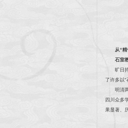
从“精
石室
旷日
了许多以
明清
四川众多
果显著、