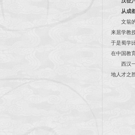
汉征
从成
文翁
来居学教
于是蜀学
在中国教
西汉
地人才之