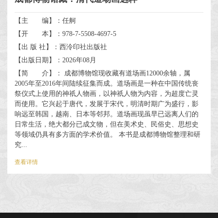
【主 编】：任舸
【开 本】：978-7-5508-4697-5
【出 版 社】：西泠印社出版社
【出版日期】：2026年08月
【简 介】： 成都博物馆现收藏有道场画12000余轴，属
2005年至2016年间陆续征集而成。道场画是一种在中国传统丧
祭仪式上使用的神祇人物画，以神祇人物为内容，为超度亡灵
而使用。它兴起于唐代，发展于宋代，明清时期广为盛行，影
响远至韩国，越南、日本等邻邦。道场画现虽早已远离人们的
日常生活，绝大都分已成文物，但在美术史、民俗史、思想史
等领域仍具有多方面的学术价值。 本书是成都博物馆整理和研
究...
查看详情