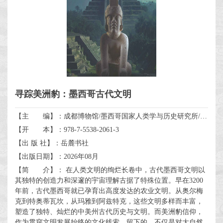
寻踪美洲豹：墨西哥古代文明
【主 编】：成都博物馆/墨西哥国家人类学与历史研究所/北京坤远文博展览有限公司
【开 本】：978-7-5538-2061-3
【出 版 社】：岳麓书社
【出版日期】：2026年08月
【简 介】： 在人类文明的绚烂长卷中，古代墨西哥文明以
其独特的创造力和深邃的宇宙理解古据了特殊位置。早在3200
年前，古代墨西哥就已孕育出高度发达的农业文明。从奥尔梅
克到特奥蒂瓦坎，从玛雅到阿兹特克，这些文明多样而丰富，
塑造了独特、灿烂的中美州古代历史与文明。而美洲豹信仰，
作为贯穿文明发展始终的文化线索，留下的，不仅是对大自然