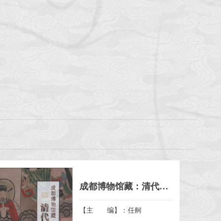
成都博物馆藏：清代道场画选粹
【主 编】：任舸