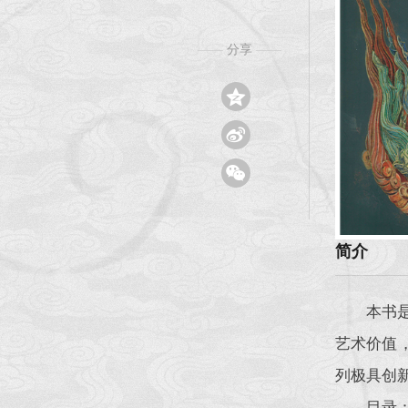
分享
——
——



简介
本书
艺术价值
列极具创
目录