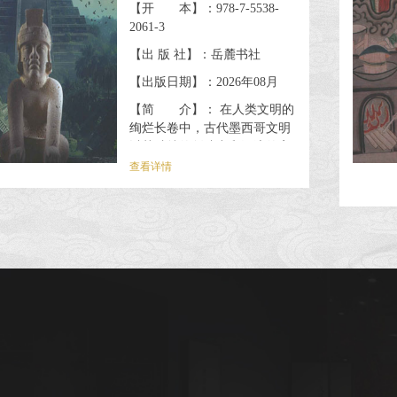
【开 本】：978-7-5538-
2061-3
【出 版 社】：岳麓书社
【出版日期】：2026年08月
【简 介】： 在人类文明的
绚烂长卷中，古代墨西哥文明
以其独特的创造力和深邃的宇
宙理解古据了特殊位置。早在
查看详情
3200年前，古代墨西哥就已孕
育出高度发达的农业文明。从
奥尔梅克到特奥蒂瓦坎，从玛
雅到阿兹特克，这些文明多样
而丰富，塑造了独特、灿烂的
中美州古代历史与文明。而美
洲豹信仰，作为贯穿文明发展
始终的文化线索，留下的，不
仅是对大自然的精细观察和超
凡脱俗美的追求，还有一系列
令人叹为观止的文化珍品，引
导我们探...