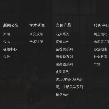
新闻公告
学术研究
文创产品
服务中
新闻
研究成果
石犀系列
网上预约
公示
学术讲座
陶俑系列
志愿者之
视频中心
金香囊系列
参观指南
公告
唐鸳鸯系列
社会教育
采桑图系列
导览
皮影系列
BOBOPANDA系列
蜀川生活美学系列
精选系列