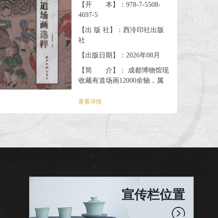
【开 本】：978-7-5508-
4697-5
【出 版 社】：西泠印社出版
社
【出版日期】：2026年08月
【简 介】： 成都博物馆现
收藏有道场画12000余轴，属
2005年至2016年间陆续征集而
成。道场画是一种在中国传统
查看详情
丧祭仪式上使用的神祇人物
画，以神祇人物为内容，为超
度亡灵而使用。它兴起于唐
代，发展于宋代，明清时期广
为盛行，影响远至韩国，越
南、日本等邻邦。道场画现虽
早已远离人们的日常生活，绝
大都分已成文物，但在美术
宣传栏位置
史、民俗史、思想史等领域仍
具有多方面的学术价值。 本书
是成都博物馆整理和研究...