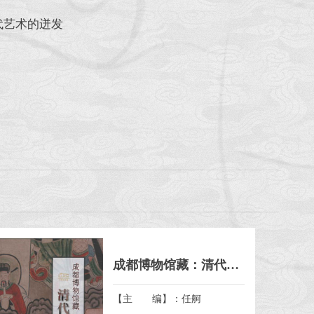
代艺术的迸发
成都博物馆藏：清代道场画选粹
【主 编】：任舸