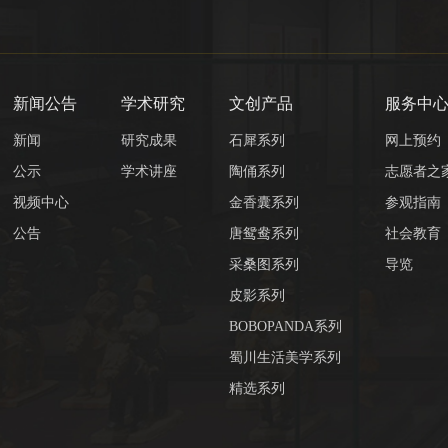
新闻公告
学术研究
文创产品
服务中
新闻
研究成果
石犀系列
网上预约
公示
学术讲座
陶俑系列
志愿者之
视频中心
金香囊系列
参观指南
公告
唐鸳鸯系列
社会教育
采桑图系列
导览
皮影系列
BOBOPANDA系列
蜀川生活美学系列
精选系列