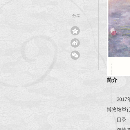
分享
——
——



简介
20
博物馆举
目录
双峰并