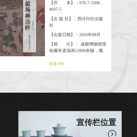
【开 本】：978-7-5508-
4697-5
【出 版 社】：西泠印社出版
社
【出版日期】：2026年08月
【简 介】： 成都博物馆现
收藏有道场画12000余轴，属
2005年至2016年间陆续征集而
成。道场画是一种在中国传统
查看详情
丧祭仪式上使用的神祇人物
画，以神祇人物为内容，为超
度亡灵而使用。它兴起于唐
代，发展于宋代，明清时期广
为盛行，影响远至韩国，越
南、日本等邻邦。道场画现虽
早已远离人们的日常生活，绝
大都分已成文物，但在美术
宣传栏位置
史、民俗史、思想史等领域仍
具有多方面的学术价值。 本书
是成都博物馆整理和研究...