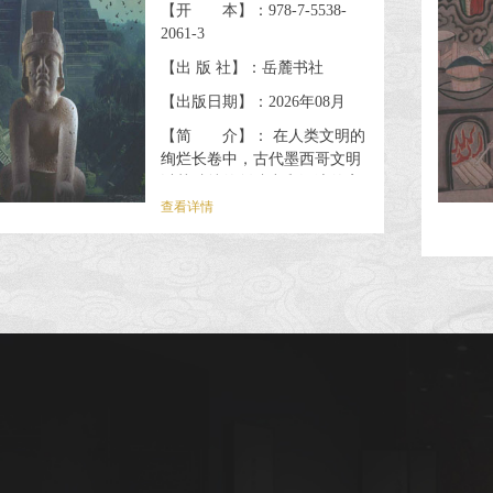
【开 本】：978-7-5538-
2061-3
【出 版 社】：岳麓书社
【出版日期】：2026年08月
【简 介】： 在人类文明的
绚烂长卷中，古代墨西哥文明
以其独特的创造力和深邃的宇
宙理解古据了特殊位置。早在
查看详情
3200年前，古代墨西哥就已孕
育出高度发达的农业文明。从
奥尔梅克到特奥蒂瓦坎，从玛
雅到阿兹特克，这些文明多样
而丰富，塑造了独特、灿烂的
中美州古代历史与文明。而美
洲豹信仰，作为贯穿文明发展
始终的文化线索，留下的，不
仅是对大自然的精细观察和超
凡脱俗美的追求，还有一系列
令人叹为观止的文化珍品，引
导我们探...