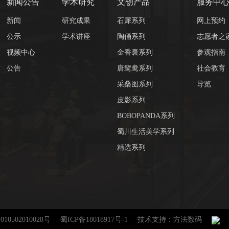
新闻公告
学术研究
文创产品
服务中
新闻
研究成果
石犀系列
网上预约
公示
学术讲座
陶俑系列
志愿者之
视频中心
金香囊系列
参观指南
公告
唐鸳鸯系列
社会教育
采桑图系列
导览
皮影系列
BOBOPANDA系列
蜀川生活美学系列
精选系列
10502010028号
蜀ICP备18018917号-1
技术支持：方法数码