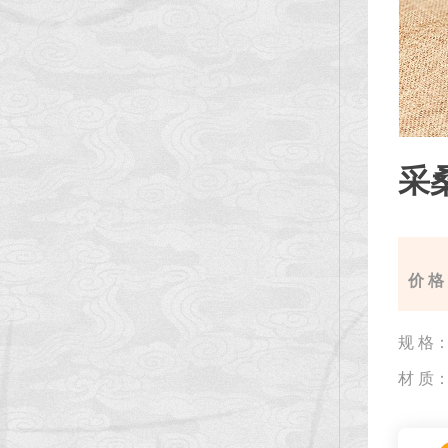
采
价 格
规 格
材 质