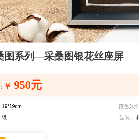
桑图系列—采桑图银花丝座屏
950元
￥
：
：
19*19cm
颜色分类
：
银
包 装：