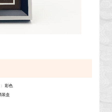
：
彩色
精装盒