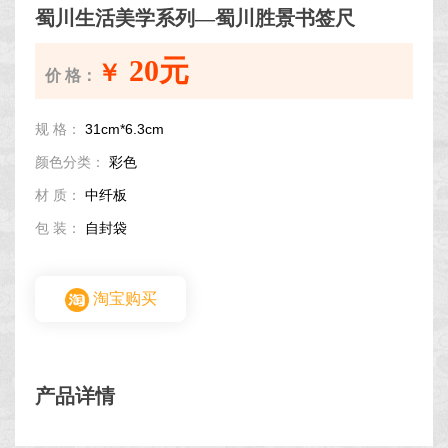
蜀川生活美学系列—蜀川胜景书签尺
20元
￥
价 格：
规 格：
31cm*6.3cm
颜色分类：
彩色
材 质：
中纤板
包 装：
自封袋
淘宝购买
产品详情