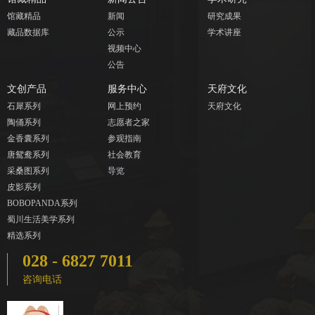
馆藏精品
新闻
研究成果
藏品数据库
公示
学术讲座
视频中心
公告
文创产品
服务中心
天府文化
石犀系列
网上预约
天府文化
陶俑系列
志愿者之家
金香囊系列
参观指南
唐鸳鸯系列
社会教育
采桑图系列
导览
皮影系列
BOBOPANDA系列
蜀川生活美学系列
精选系列
028 - 6827 7011
咨询电话