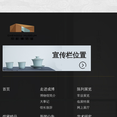
宣传栏位置
首页
走进成博
陈列展览
博物馆简介
常设展览
大事记
临展特展
馆长致辞
网上展厅
馆藏精品
新闻公告
学术研究