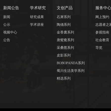
新闻公告
学术研究
文创产品
服务中
新闻
研究成果
石犀系列
网上预约
公示
学术讲座
陶俑系列
志愿者之
视频中心
金香囊系列
参观指南
公告
唐鸳鸯系列
社会教育
采桑图系列
导览
皮影系列
BOBOPANDA系列
蜀川生活美学系列
精选系列