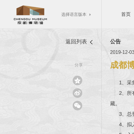
首页
选择语言版本

返回列表
公告
2019-12-0
成都
分享
——
——

1、采集

2、所有
藏。

3、总登
4、拟入