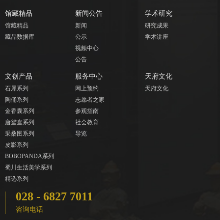
馆藏精品
新闻公告
学术研究
馆藏精品
新闻
研究成果
藏品数据库
公示
学术讲座
视频中心
公告
文创产品
服务中心
天府文化
石犀系列
网上预约
天府文化
陶俑系列
志愿者之家
金香囊系列
参观指南
唐鸳鸯系列
社会教育
采桑图系列
导览
皮影系列
BOBOPANDA系列
蜀川生活美学系列
精选系列
028 - 6827 7011
咨询电话