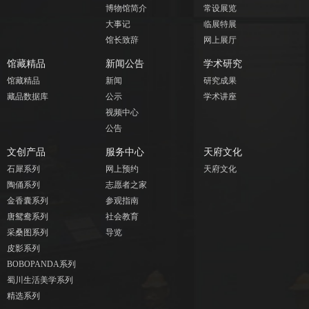
博物馆简介
常设展览
大事记
临展特展
馆长致辞
网上展厅
馆藏精品
新闻公告
学术研究
馆藏精品
新闻
研究成果
藏品数据库
公示
学术讲座
视频中心
公告
文创产品
服务中心
天府文化
石犀系列
网上预约
天府文化
陶俑系列
志愿者之家
金香囊系列
参观指南
唐鸳鸯系列
社会教育
采桑图系列
导览
皮影系列
BOBOPANDA系列
蜀川生活美学系列
精选系列