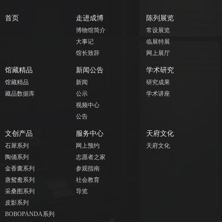
首页
走进成博
陈列展览
博物馆简介
常设展览
大事记
临展特展
馆长致辞
网上展厅
馆藏精品
新闻公告
学术研究
馆藏精品
新闻
研究成果
藏品数据库
公示
学术讲座
视频中心
公告
文创产品
服务中心
天府文化
石犀系列
网上预约
天府文化
陶俑系列
志愿者之家
金香囊系列
参观指南
唐鸳鸯系列
社会教育
采桑图系列
导览
皮影系列
BOBOPANDA系列