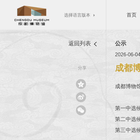
首页
选择语言版本

返回列表
公示
2026-06-0
成都
分享
——
——

成都博物

第一中选

第二中选
第三中选