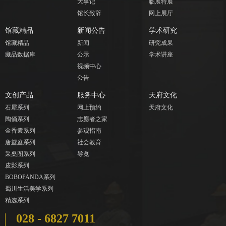
大事记
临展特展
馆长致辞
网上展厅
馆藏精品
新闻公告
学术研究
馆藏精品
新闻
研究成果
藏品数据库
公示
学术讲座
视频中心
公告
文创产品
服务中心
天府文化
石犀系列
网上预约
天府文化
陶俑系列
志愿者之家
金香囊系列
参观指南
唐鸳鸯系列
社会教育
采桑图系列
导览
皮影系列
BOBOPANDA系列
蜀川生活美学系列
精选系列
028 - 6827 7011